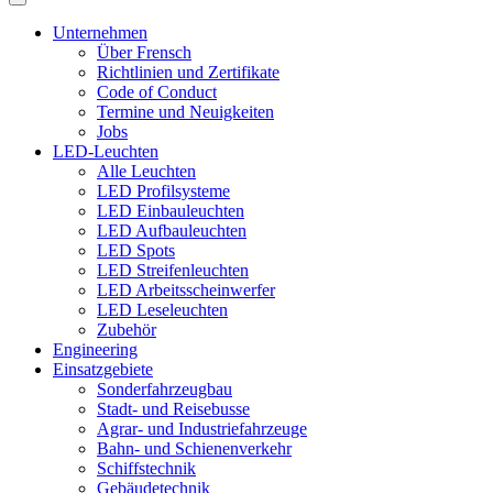
Unternehmen
Über Frensch
Richtlinien und Zertifikate
Code of Conduct
Termine und Neuigkeiten
Jobs
LED-Leuchten
Alle Leuchten
LED Profilsysteme
LED Einbauleuchten
LED Aufbauleuchten
LED Spots
LED Streifenleuchten
LED Arbeitsscheinwerfer
LED Leseleuchten
Zubehör
Engineering
Einsatzgebiete
Sonderfahrzeugbau
Stadt- und Reisebusse
Agrar- und Industriefahrzeuge
Bahn- und Schienenverkehr
Schiffstechnik
Gebäudetechnik