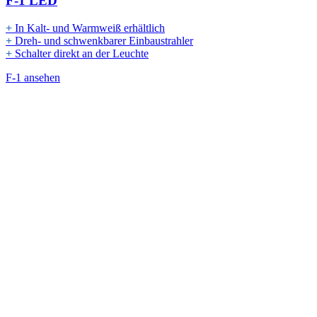
F-1 LED
+
In Kalt- und Warmweiß erhältlich
+
Dreh- und schwenkbarer Einbaustrahler
+
Schalter direkt an der Leuchte
F-1 ansehen