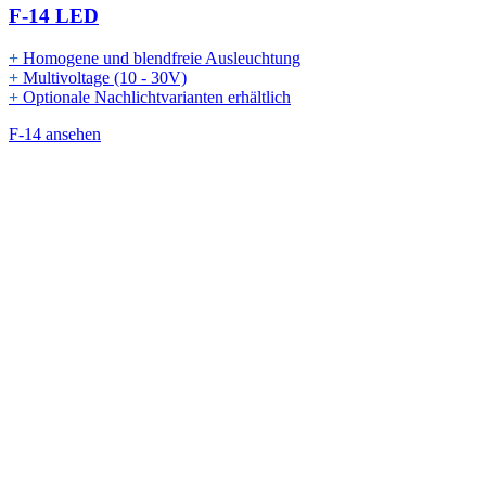
F-14 LED
+
Homogene und blendfreie Ausleuchtung
+
Multivoltage (10 - 30V)
+
Optionale Nachlichtvarianten erhältlich
F-14 ansehen