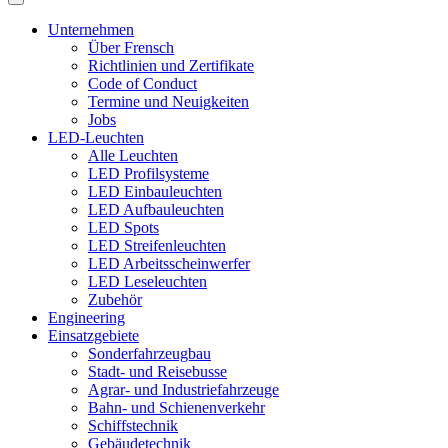
Unternehmen
Über Frensch
Richtlinien und Zertifikate
Code of Conduct
Termine und Neuigkeiten
Jobs
LED-Leuchten
Alle Leuchten
LED Profilsysteme
LED Einbauleuchten
LED Aufbauleuchten
LED Spots
LED Streifenleuchten
LED Arbeitsscheinwerfer
LED Leseleuchten
Zubehör
Engineering
Einsatzgebiete
Sonderfahrzeugbau
Stadt- und Reisebusse
Agrar- und Industriefahrzeuge
Bahn- und Schienenverkehr
Schiffstechnik
Gebäudetechnik