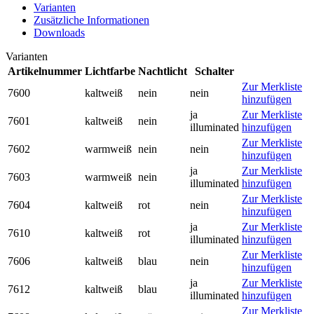
Varianten
Zusätzliche Informationen
Downloads
Varianten
Artikelnummer
Lichtfarbe
Nachtlicht
Schalter
Zur Merkliste
7600
kaltweiß
nein
nein
hinzufügen
ja
Zur Merkliste
7601
kaltweiß
nein
illuminated
hinzufügen
Zur Merkliste
7602
warmweiß
nein
nein
hinzufügen
ja
Zur Merkliste
7603
warmweiß
nein
illuminated
hinzufügen
Zur Merkliste
7604
kaltweiß
rot
nein
hinzufügen
ja
Zur Merkliste
7610
kaltweiß
rot
illuminated
hinzufügen
Zur Merkliste
7606
kaltweiß
blau
nein
hinzufügen
ja
Zur Merkliste
7612
kaltweiß
blau
illuminated
hinzufügen
Zur Merkliste