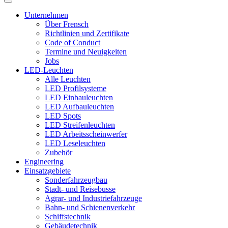
Unternehmen
Über Frensch
Richtlinien und Zertifikate
Code of Conduct
Termine und Neuigkeiten
Jobs
LED-Leuchten
Alle Leuchten
LED Profilsysteme
LED Einbauleuchten
LED Aufbauleuchten
LED Spots
LED Streifenleuchten
LED Arbeitsscheinwerfer
LED Leseleuchten
Zubehör
Engineering
Einsatzgebiete
Sonderfahrzeugbau
Stadt- und Reisebusse
Agrar- und Industriefahrzeuge
Bahn- und Schienenverkehr
Schiffstechnik
Gebäudetechnik